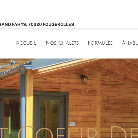
GRAND FAHYS, 70220 FOUGEROLLES
Accueil
Nos Chalets
Formules
À Tabl
t Coeur De