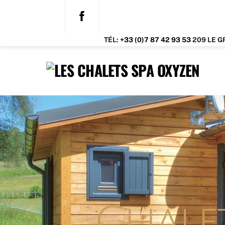
Skip
to
content
TÉL:
+33 (0)7 87 42 93 53
209 LE 
Chale